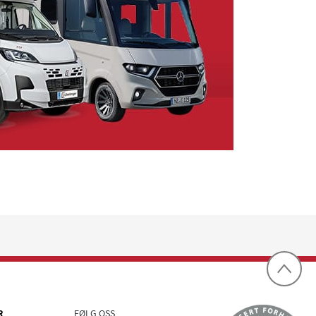
R
FØLG OSS