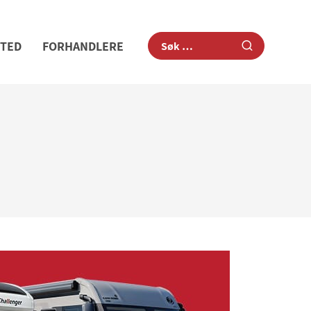
STED
FORHANDLERE