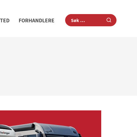
STED
FORHANDLERE