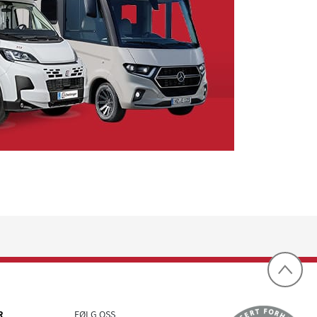
R
FØLG OSS