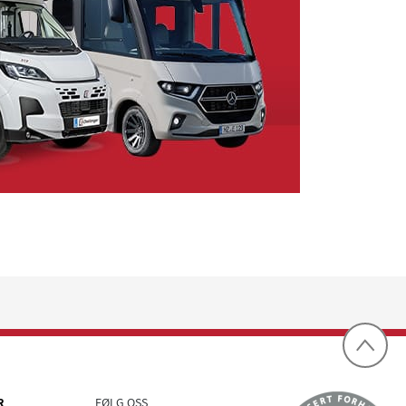
R
FØLG OSS