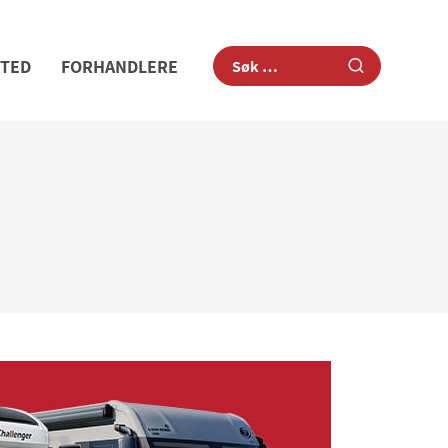
STED
FORHANDLERE