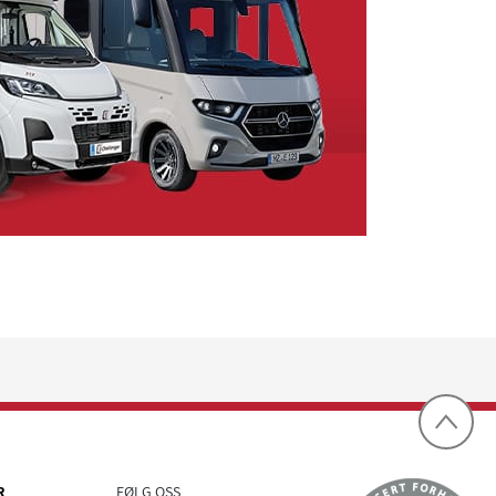
R
FØLG OSS