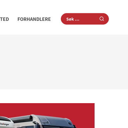
STED
FORHANDLERE