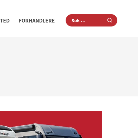
STED
FORHANDLERE