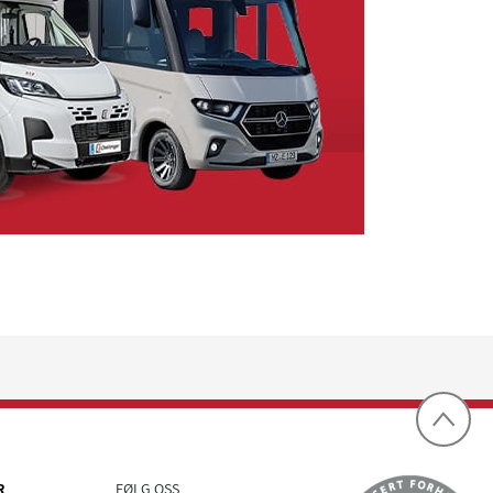
R
FØLG OSS